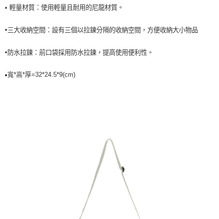
• 輕量材質：使用輕量且耐用的尼龍材質。
7-11取貨<未取貨列黑名單/不支援離島取退>
每筆NT$60，滿NT$990(含以上)免運費
•
三大收納空間：設有三個以拉鍊分隔的收納空間，方便收納大小物品
宅配
•
防水拉鍊：前口袋採用防水拉鍊，提高使用便利性。
每筆NT$80，滿NT$990(含以上)免運費
寬*高
*厚
=32*24.5
*9
(cm)
•