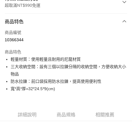
超取滿NT$990免運
付款方式
商品特色
信用卡一次付款
商品編號
超商取貨付款
10366344
LINE Pay
商品特色
Apple Pay
輕量材質：使用輕量且耐用的尼龍材質
三大收納空間：設有三個以拉鍊分隔的收納空間，方便收納大小
運送方式
物品
防水拉鍊：前口袋採用防水拉鍊，提高使用便利性
全家取貨付款<未取貨列黑名單/不支援離島取退>
寬*高*厚=32*24.5*9(cm)
每筆NT$60，滿NT$990(含以上)免運費
全家取貨<未取貨列黑名單/不支援離島取退>
每筆NT$60，滿NT$990(含以上)免運費
詳細說明
商品規格
相關推薦
7-11取貨付款<未取貨列黑名單/不支援離島取退>
每筆NT$60，滿NT$990(含以上)免運費