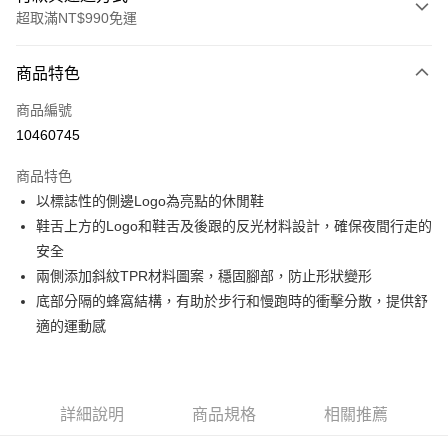
超取滿NT$990免運
付款方式
商品特色
信用卡一次付款
商品編號
超商取貨付款
10460745
LINE Pay
商品特色
Apple Pay
以標誌性的側邊Logo為亮點的休閒鞋
鞋舌上方的Logo和鞋舌及後跟的反光材料設計，確保夜間行走的
運送方式
安全
兩側添加斜紋TPR材料圖案，穩固腳部，防止形狀變形
全家取貨付款<未取貨列黑名單/不支援離島取退>
底部分隔的蜂窩結構，有助於步行和慢跑時的衝擊分散，提供舒
每筆NT$60，滿NT$990(含以上)免運費
適的運動感
全家取貨<未取貨列黑名單/不支援離島取退>
每筆NT$60，滿NT$990(含以上)免運費
7-11取貨付款<未取貨列黑名單/不支援離島取退>
詳細說明
商品規格
相關推薦
每筆NT$60，滿NT$990(含以上)免運費