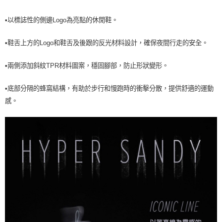
7-11取貨<未取貨列黑名單/不支援離島取退>
•以標誌性的側邊Logo為亮點的休閒鞋。
每筆NT$60，滿NT$990(含以上)免運費
宅配
•鞋舌上方的Logo和鞋舌及後跟的反光材料設計，確保夜間行走的安全。
每筆NT$80，滿NT$990(含以上)免運費
•
兩側添加斜紋TPR材料圖案，穩固腳部，防止形狀變形。
•
底部分隔的蜂窩結構，有助於步行和慢跑時的衝擊分散，提供舒適的運動
感。