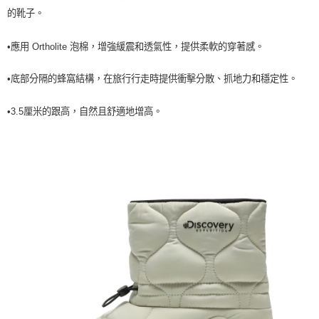
每筆NT$60，滿NT$990(含以上)免運費
的靴子。
宅配
•應用 Ortholite 泡棉，增強緩震和透氣性，提供柔軟的穿著感。
每筆NT$80，滿NT$990(含以上)免運費
•
底部分隔的蜂窩結構，在旅行行走時提供衝擊分散、抓地力和穩定性。
•
3.5厘米的跟高，自然且舒適地增高。