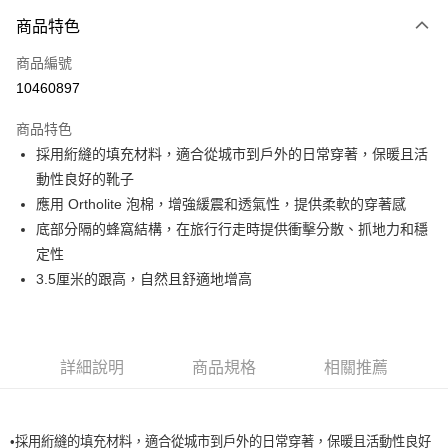
付款方式
商品特色
信用卡一次付款
商品編號
超商取貨付款
10460897
LINE Pay
商品特色
Apple Pay
採用絎縫的填充材料，適合從城市到戶外的日常穿著，保暖且活
動性良好的靴子
運送方式
應用 Ortholite 泡棉，增強緩震和透氣性，提供柔軟的穿著感
底部分隔的蜂窩結構，在旅行行走時提供衝擊分散、抓地力和穩
全家取貨付款<未取貨列黑名單/不支援離島取退>
定性
每筆NT$60，滿NT$990(含以上)免運費
3.5厘米的跟高，自然且舒適地增高
全家取貨<未取貨列黑名單/不支援離島取退>
每筆NT$60，滿NT$990(含以上)免運費
7-11取貨付款<未取貨列黑名單/不支援離島取退>
詳細說明
商品規格
相關推薦
每筆NT$60，滿NT$990(含以上)免運費
7-11取貨<未取貨列黑名單/不支援離島取退>
•採用絎縫的填充材料，適合從城市到戶外的日常穿著，保暖且活動性良好