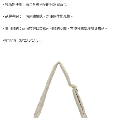
• 多功能使用：適合各種搭配的日常肩背包。
7-11取貨<未取貨列黑名單/不支援離島取退>
每筆NT$60，滿NT$990(含以上)免運費
• 品牌亮點：正面刺繡標誌，增添個性化風格。
宅配
• 實用收納：兩個拉鏈口袋和內部收納空間，方便分開整理隨身物品。
每筆NT$80，滿NT$990(含以上)免運費
寬*高
*厚
=38*23.5
*14
(cm)
•