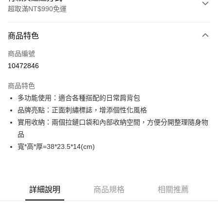
超取滿NT$990免運
付款方式
商品特色
信用卡一次付款
商品編號
超商取貨付款
10472846
LINE Pay
商品特色
Apple Pay
多功能使用：適合各種搭配的日常肩背包
品牌亮點：正面刺繡標誌，增添個性化風格
運送方式
實用收納：兩個拉鏈口袋和內部收納空間，方便分開整理隨身物
品
全家取貨付款<未取貨列黑名單/不支援離島取退>
寬*高*厚=38*23.5*14(cm)
每筆NT$60，滿NT$990(含以上)免運費
全家取貨<未取貨列黑名單/不支援離島取退>
每筆NT$60，滿NT$990(含以上)免運費
詳細說明
商品規格
相關推薦
7-11取貨付款<未取貨列黑名單/不支援離島取退>
每筆NT$60，滿NT$990(含以上)免運費