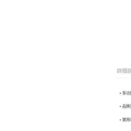
詳細
• 多
• 品
• 實