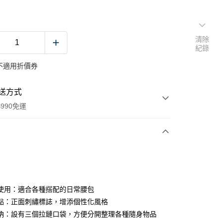
清除
紀錄
不適用折價券
送方式
990免運
次付款
付款
使用：適合各種搭配的日常腰包
點：正面刺繡標誌，增添個性化風格
納：設有三個拉鏈口袋，方便分開整理各種隨身物品