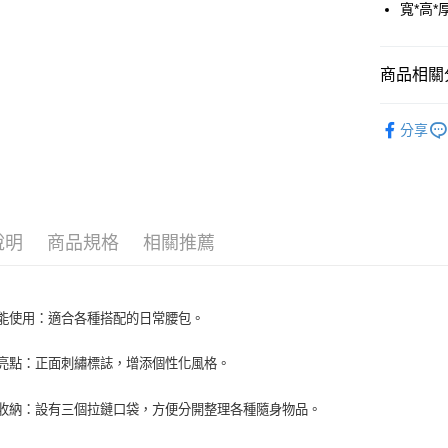
寬*高*厚
運送方式
全家取貨付
商品相關分
每筆NT$6
全部商品
分享
全家取貨<
人氣商品
每筆NT$6
▎ 包款
7-11取
主題推薦
每筆NT$6
說明
商品規格
相關推薦
優惠專區
7-11取
每筆NT$6
功能使用：適合各種搭配的日常腰包。
宅配
每筆NT$8
牌亮點：正面刺繡標誌，增添個性化風格。
用收納：設有三個拉鏈口袋，方便分開整理各種隨身物品。