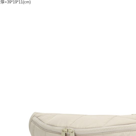
*厚
=39*19
*11
(cm)