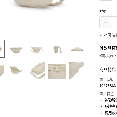
數量
※ 本商品
付款與運
超取滿NT$
付款方式
商品特色
信用卡一
商品編號
10473663
超商取貨
商品特色
LINE Pay
多功能
品牌亮
Apple Pay
實用收