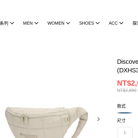
系列
MEN
WOMEN
SHOES
ACC
探
Disco
(DXHS
NT$2,
NT$2,890
款式
尺寸
F