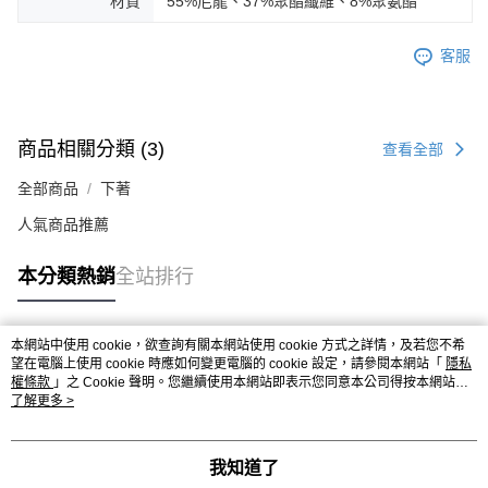
材質
55%尼龍、37%聚酯纖維、8%聚氨酯
客服
商品相關分類 (3)
查看全部
全部商品
下著
人氣商品推薦
本分類熱銷
全站排行
本網站中使用 cookie，欲查詢有關本網站使用 cookie 方式之詳情，及若您不希
熱門標籤
望在電腦上使用 cookie 時應如何變更電腦的 cookie 設定，請參閱本網站「
隱私
權條款
」之 Cookie 聲明。您繼續使用本網站即表示您同意本公司得按本網站使
用條款之 Cookie 聲明使用 cookie。
了解更多 >
我知道了