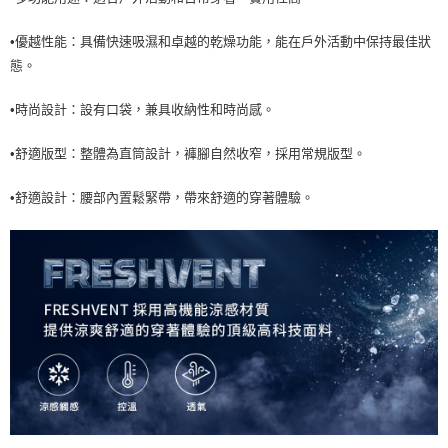
每筆NT$60，滿NT$990(含以上)免運費
•優越性能：具備快速吸濕和卓越的乾燥功能，能在戶外活動中保持最佳狀
7-11取貨<未取貨列黑名單/不支援離島取退>
態。
每筆NT$60，滿NT$990(含以上)免運費
•時尚設計：設有口袋，兼具收納性和時尚感。
宅配
每筆NT$80，滿NT$990(含以上)免運費
•舒適版型：整體為直筒設計，褲腳自然收窄，採用常規版型。
•舒適設計：腰部內置鬆緊帶，帶來舒適的穿著體驗。