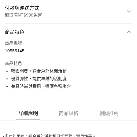
付款與運送方式
超取滿NT$990免運
付款方式
商品特色
信用卡一次付款
商品編號
超商取貨付款
10555145
LINE Pay
商品特色
Apple Pay
韓國開發，適合戶外休閒活動
優質彈性，提供卓越的活動度
運送方式
兼具時尚與實用，適應各種場合
全家取貨付款<未取貨列黑名單/不支援離島取退>
每筆NT$60，滿NT$990(含以上)免運費
詳細說明
商品規格
相關推薦
全家取貨<未取貨列黑名單/不支援離島取退>
每筆NT$60，滿NT$990(含以上)免運費
7-11取貨付款<未取貨列黑名單/不支援離島取退>
•多功能用途：適合戶外活動和日常穿著，實用性高。