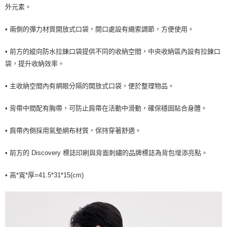
外元素。
7-11取貨<未取貨列黑名單/不支援離島取退>
每筆NT$60，滿NT$990(含以上)免運費
• 兩側的彈力材質開放式口袋，開口處設有繩索調節，方便使用。
宅配
• 前方的縱向防水拉鍊口袋提供不同的收納空間，中央收納區內設有拉鍊口
每筆NT$80，滿NT$990(含以上)免運費
袋，提升收納效率。
• 主收納空間內有網眼分隔的開放式口袋，便於整理物品。
• 背帶中間配有胸帶，可防止肩帶在活動中滑動，確保穩固貼合身體。
• 肩帶內側採用氣墊網布材質，保持穿著舒適。
• 前方的 Discovery 標誌印刷與背面刺繡的品牌標誌為背包增添亮點。
• 高*寬*厚=41.5*31*15(cm)