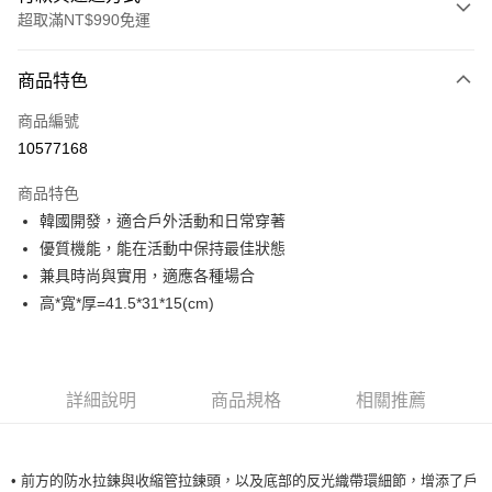
超取滿NT$990免運
付款方式
商品特色
信用卡一次付款
商品編號
超商取貨付款
10577168
LINE Pay
商品特色
Apple Pay
韓國開發，適合戶外活動和日常穿著
優質機能，能在活動中保持最佳狀態
運送方式
兼具時尚與實用，適應各種場合
高*寬*厚=41.5*31*15(cm)
全家取貨付款<未取貨列黑名單/不支援離島取退>
每筆NT$60，滿NT$990(含以上)免運費
全家取貨<未取貨列黑名單/不支援離島取退>
詳細說明
商品規格
相關推薦
每筆NT$60，滿NT$990(含以上)免運費
7-11取貨付款<未取貨列黑名單/不支援離島取退>
每筆NT$60，滿NT$990(含以上)免運費
• 前方的防水拉鍊與收縮管拉鍊頭，以及底部的反光織帶環細節，增添了戶