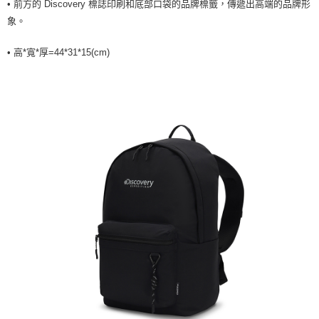
• 前方的 Discovery 標誌印刷和底部口袋的品牌標籤，傳遞出高端的品牌形
象。
• 高*寬*厚=44*31*15(cm)