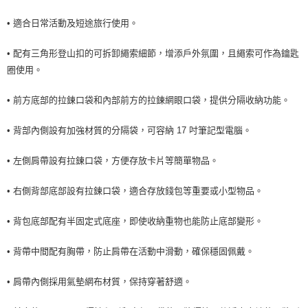
7-11取貨<未取貨列黑名單/不支援離島取退>
• 適合日常活動及短途旅行使用。
每筆NT$60，滿NT$990(含以上)免運費
• 配有三角形登山扣的可拆卸繩索細節，增添戶外氛圍，且繩索可作為鑰匙
宅配
圈使用。
每筆NT$80，滿NT$990(含以上)免運費
• 前方底部的拉鍊口袋和內部前方的拉鍊網眼口袋，提供分隔收納功能。
• 背部內側設有加強材質的分隔袋，可容納 17 吋筆記型電腦。
• 左側肩帶設有拉鍊口袋，方便存放卡片等簡單物品。
• 右側背部底部設有拉鍊口袋，適合存放錢包等重要或小型物品。
• 背包底部配有半固定式底座，即使收納重物也能防止底部變形。
• 背帶中間配有胸帶，防止肩帶在活動中滑動，確保穩固佩戴。
• 肩帶內側採用氣墊網布材質，保持穿著舒適。