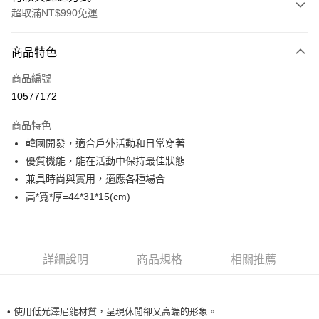
超取滿NT$990免運
付款方式
商品特色
信用卡一次付款
商品編號
超商取貨付款
10577172
LINE Pay
商品特色
Apple Pay
韓國開發，適合戶外活動和日常穿著
優質機能，能在活動中保持最佳狀態
運送方式
兼具時尚與實用，適應各種場合
高*寬*厚=44*31*15(cm)
全家取貨付款<未取貨列黑名單/不支援離島取退>
每筆NT$60，滿NT$990(含以上)免運費
全家取貨<未取貨列黑名單/不支援離島取退>
詳細說明
商品規格
相關推薦
每筆NT$60，滿NT$990(含以上)免運費
7-11取貨付款<未取貨列黑名單/不支援離島取退>
每筆NT$60，滿NT$990(含以上)免運費
• 使用低光澤尼龍材質，呈現休閒卻又高端的形象。