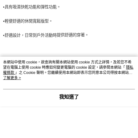
7-11取貨<未取貨列黑名單/不支援離島取退>
•具有吸濕快乾功能和彈性功能。
每筆NT$60，滿NT$990(含以上)免運費
•輕便舒適的休閒寬鬆版型。
宅配
每筆NT$80，滿NT$990(含以上)免運費
提供舒適的穿著。
日常到戶外活動時
•舒適設計
，
↓男模特兒身高約186CM，穿著100號
本網站中使用 cookie，欲查詢有關本網站使用 cookie 方式之詳情，及若您不希
望在電腦上使用 cookie 時應如何變更電腦的 cookie 設定，請參閱本網站「
隱私
權條款
」之 Cookie 聲明。您繼續使用本網站即表示您同意本公司得按本網站使
用條款之 Cookie 聲明使用 cookie。
了解更多 >
我知道了