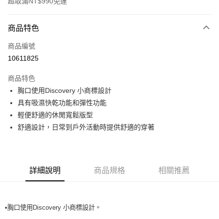
超取滿NT$990免運
付款方式
商品特色
信用卡一次付款
商品編號
超商取貨付款
10611825
LINE Pay
商品特色
Apple Pay
胸口使用Discovery 小商標設計
具有吸濕快乾功能和彈性功能
運送方式
輕便舒適的休閒寬鬆版型
舒適設計，日常到戶外活動時提供舒適的穿著
全家取貨付款<未取貨列黑名單/不支援離島取退>
每筆NT$60，滿NT$990(含以上)免運費
全家取貨<未取貨列黑名單/不支援離島取退>
詳細說明
商品規格
相關推薦
每筆NT$60，滿NT$990(含以上)免運費
7-11取貨付款<未取貨列黑名單/不支援離島取退>
每筆NT$60，滿NT$990(含以上)免運費
•胸口使用Discovery 小商標設計。