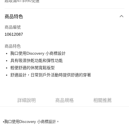
超取滿NT$990免運
付款方式
商品特色
信用卡一次付款
商品編號
超商取貨付款
10612087
LINE Pay
商品特色
Apple Pay
胸口使用Discovery 小商標設計
具有吸濕快乾功能和彈性功能
運送方式
輕便舒適的休閒寬鬆版型
舒適設計，日常到戶外活動時提供舒適的穿著
全家取貨付款<未取貨列黑名單/不支援離島取退>
每筆NT$60，滿NT$990(含以上)免運費
全家取貨<未取貨列黑名單/不支援離島取退>
詳細說明
商品規格
相關推薦
每筆NT$60，滿NT$990(含以上)免運費
7-11取貨付款<未取貨列黑名單/不支援離島取退>
每筆NT$60，滿NT$990(含以上)免運費
•胸口使用Discovery 小商標設計。