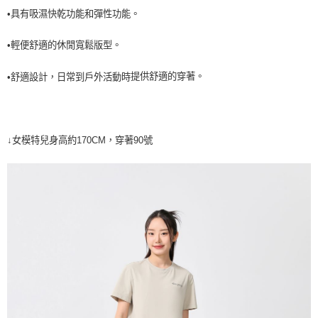
7-11取貨<未取貨列黑名單/不支援離島取退>
•具有吸濕快乾功能和彈性功能。
每筆NT$60，滿NT$990(含以上)免運費
•輕便舒適的休閒寬鬆版型。
宅配
每筆NT$80，滿NT$990(含以上)免運費
提供舒適的穿著。
日常到戶外活動時
•舒適設計
，
↓女模特兒身高約170CM，穿著90號