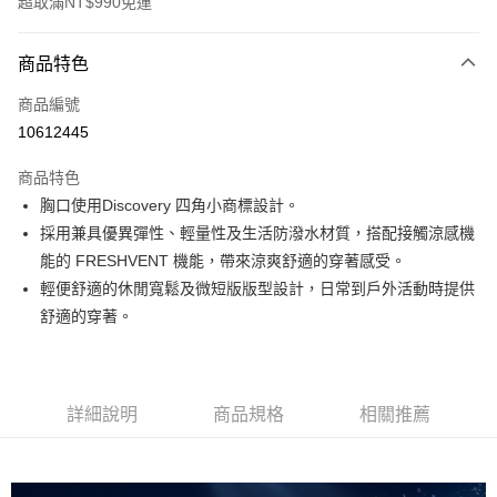
超取滿NT$990免運
付款方式
商品特色
信用卡一次付款
商品編號
超商取貨付款
10612445
LINE Pay
商品特色
Apple Pay
胸口使用Discovery 四角小商標設計。
採用兼具優異彈性、輕量性及生活防潑水材質，搭配接觸涼感機
運送方式
能的 FRESHVENT 機能，帶來涼爽舒適的穿著感受。
輕便舒適的休閒寬鬆及微短版版型設計，日常到戶外活動時提供
全家取貨付款<未取貨列黑名單/不支援離島取退>
舒適的穿著。
每筆NT$60，滿NT$990(含以上)免運費
全家取貨<未取貨列黑名單/不支援離島取退>
每筆NT$60，滿NT$990(含以上)免運費
詳細說明
商品規格
相關推薦
7-11取貨付款<未取貨列黑名單/不支援離島取退>
每筆NT$60，滿NT$990(含以上)免運費