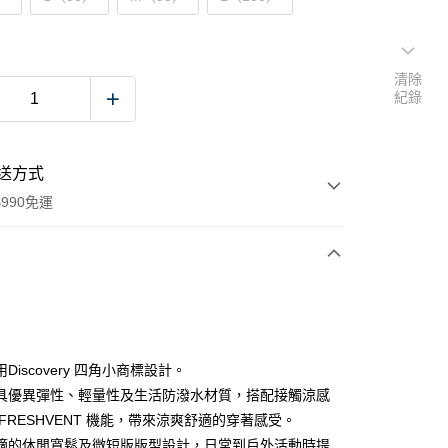
清除
紀錄
送方式
990免運
次付款
付款
Discovery 四角小商標設計。
具優異彈性、輕量性及生活防潑水材質，搭配接觸涼感
FRESHVENT 機能，帶來涼爽舒適的穿著感受。
適的休閒寬鬆及微短版版型設計，日常到戶外活動時提