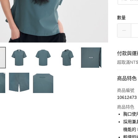
數量
付款與運
超取滿NT$
付款方式
商品特色
信用卡一
商品編號
10612473
超商取貨
商品特色
LINE Pay
胸口使用
採用兼
Apple Pay
機能的 
輕便舒