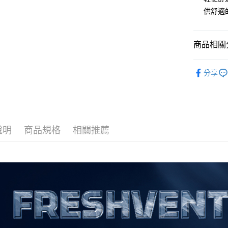
運送方式
供舒適
全家取貨付
每筆NT$6
商品相關分
全家取貨<
全部商品
分享
每筆NT$6
人氣商品
7-11取
▎ 女裝
每筆NT$6
機能系列
7-11取
說明
商品規格
相關推薦
每筆NT$6
宅配
每筆NT$8