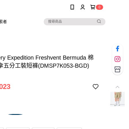
0
索者
ery Expedition Freshvent Bermuda 棉
五分工裝短褲(DMSP7K053-BGD)
023