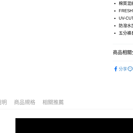
LINE Pay
棉質混
FRE
Apple Pay
UV-
防潑水
運送方式
五分褲
全家取貨付
每筆NT$6
商品相關分
全家取貨<
全部商品
分享
每筆NT$6
人氣商品
7-11取
▎ 男裝
每筆NT$6
機能系列
7-11取
說明
商品規格
相關推薦
優惠專區
每筆NT$6
宅配
每筆NT$8