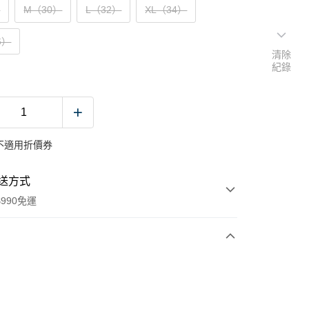
）
M（30）
L（32）
XL（34）
6）
清除
紀錄
不適用折價券
送方式
990免運
次付款
付款