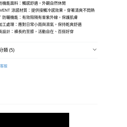
紡機能面料：觸感舒適，外觀自然休閒
SHVENT 涼感材質：提供接觸冷感效果，穿著清爽不悶熱
CUT 防曬機能：有效阻隔有害紫外線，保護肌膚
加工處理：應對日常小雨與濕氣，保持乾爽舒適
長設計：褲長約至膝，活動自在、百搭好穿
款<未取貨列黑名單/不支援離島取退>
0，滿NT$990(含以上)免運費
類 (5)
未取貨列黑名單/不支援離島取退>
下著
客服
0，滿NT$990(含以上)免運費
推薦
貨付款<未取貨列黑名單/不支援離島取退>
下著
0，滿NT$990(含以上)免運費
FRESHVENT 涼感
貨<未取貨列黑名單/不支援離島取退>
下著
0，滿NT$990(含以上)免運費
0，滿NT$990(含以上)免運費