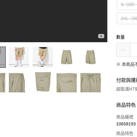
S（28
2XL（3
數量
※ 本商品
付款與運
超取滿NT$
付款方式
商品特色
信用卡一
商品編號
10658193
超商取貨
商品特色