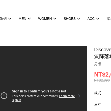
系列
MEN
WOMEN
SHOES
ACC
探
Discov
質降落傘
男版
NT$2,
NT$2,890
款式
尺寸