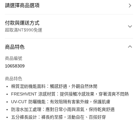
請選擇商品選項
付款與運送方式
超取滿NT$990免運
付款方式
商品特色
信用卡一次付款
商品編號
超商取貨付款
10658309
LINE Pay
商品特色
Apple Pay
棉質混紡機能面料：觸感舒適，外觀自然休閒
FRESHVENT 涼感材質：提供接觸冷感效果，穿著清爽不悶熱
運送方式
UV-CUT 防曬機能：有效阻隔有害紫外線，保護肌膚
防潑水加工處理：應對日常小雨與濕氣，保持乾爽舒適
全家取貨付款<未取貨列黑名單/不支援離島取退>
五分褲長設計：褲長約至膝，活動自在、百搭好穿
每筆NT$60，滿NT$990(含以上)免運費
全家取貨<未取貨列黑名單/不支援離島取退>