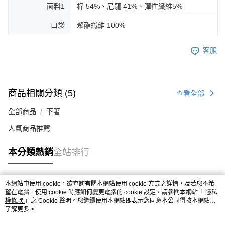
面料1
棉 54%、尼龍 41%、彈性纖維5%
口袋
聚酯纖維 100%
客服
商品相關分類 (5)
查看全部
全部商品
下著
人氣商品推薦
本分類熱銷
全站排行
本網站中使用 cookie，欲查詢有關本網站使用 cookie 方式之詳情，及若您不希
熱門標籤
望在電腦上使用 cookie 時應如何變更電腦的 cookie 設定，請參閱本網站「
隱私
權條款
」之 Cookie 聲明。您繼續使用本網站即表示您同意本公司得按本網站使
用條款之 Cookie 聲明使用 cookie。
了解更多 >