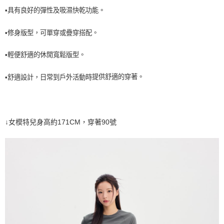
每筆NT$60，滿NT$990(含以上)免運費
•具有良好的彈性及吸濕快乾功能。
7-11取貨<未取貨列黑名單/不支援離島取退>
•修身版型，可單穿或疊穿搭配。
每筆NT$60，滿NT$990(含以上)免運費
•輕便舒適的休閒寬鬆版型。
宅配
每筆NT$80，滿NT$990(含以上)免運費
提供舒適的穿著。
•舒適設計
，
日常到戶外活動時
↓女模特兒身高約171CM，穿著90號