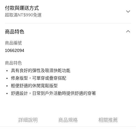
付款與運送方式
超取滿NT$990免運
付款方式
商品特色
信用卡一次付款
商品編號
超商取貨付款
10662094
LINE Pay
商品特色
Apple Pay
具有良好的彈性及吸濕快乾功能
修身版型，可單穿或疊穿搭配
運送方式
輕便舒適的休閒寬鬆版型
舒適設計，日常到戶外活動時提供舒適的穿著
全家取貨付款<未取貨列黑名單/不支援離島取退>
每筆NT$60，滿NT$990(含以上)免運費
全家取貨<未取貨列黑名單/不支援離島取退>
詳細說明
商品規格
相關推薦
每筆NT$60，滿NT$990(含以上)免運費
7-11取貨付款<未取貨列黑名單/不支援離島取退>