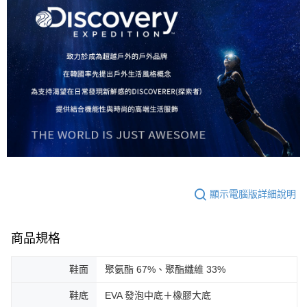
顯示電腦版詳細說明
商品規格
鞋面
聚氨酯 67%、聚酯纖維 33%
鞋底
EVA 發泡中底＋橡膠大底