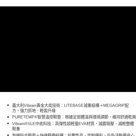
每筆NT$60，滿NT$990(含以上)免運費
7-11取貨<未取貨列黑名單/不支援離島取退>
每筆NT$60，滿NT$990(含以上)免運費
宅配
每筆NT$80，滿NT$990(含以上)免運費
義大利Vibram黃金大底技術：LITEBASE減重結構＋MEGAGRIP配
方，強力抓地、輕盈升級
PURETEMP®智慧溫控鞋墊：根據足部體溫與環境調節，維持舒適乾爽
Vibram®SLE中底科技：高彈性超輕量EVA材質，減震吸壓、減輕整體
鞋重
無縫貼合鞋面＋快速鞋帶結構：包覆性高、穿脫便利，戶外活動更安心