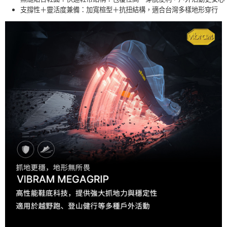
支撐性＋靈活度兼備：加寬楦型＋抗扭結構，適合台灣多樣地形穿行