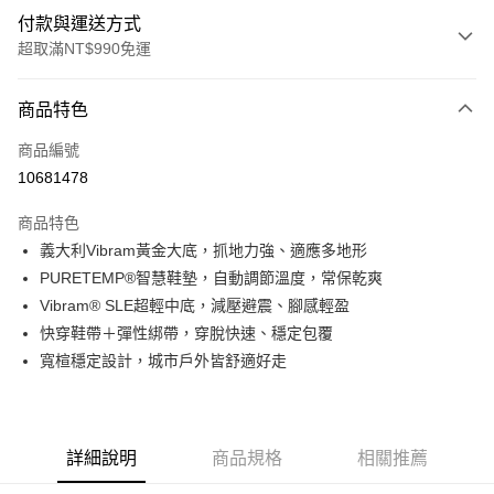
付款與運送方式
超取滿NT$990免運
付款方式
商品特色
信用卡一次付款
商品編號
超商取貨付款
10681478
LINE Pay
商品特色
Apple Pay
義大利Vibram黃金大底，抓地力強、適應多地形
PURETEMP®智慧鞋墊，自動調節溫度，常保乾爽
運送方式
Vibram® SLE超輕中底，減壓避震、腳感輕盈
快穿鞋帶＋彈性綁帶，穿脫快速、穩定包覆
全家取貨付款<未取貨列黑名單/不支援離島取退>
寬楦穩定設計，城市戶外皆舒適好走
每筆NT$60，滿NT$990(含以上)免運費
全家取貨<未取貨列黑名單/不支援離島取退>
每筆NT$60，滿NT$990(含以上)免運費
詳細說明
商品規格
相關推薦
7-11取貨付款<未取貨列黑名單/不支援離島取退>