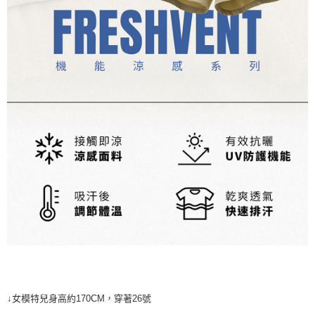
↓女模特兒身高約170CM，穿著26號