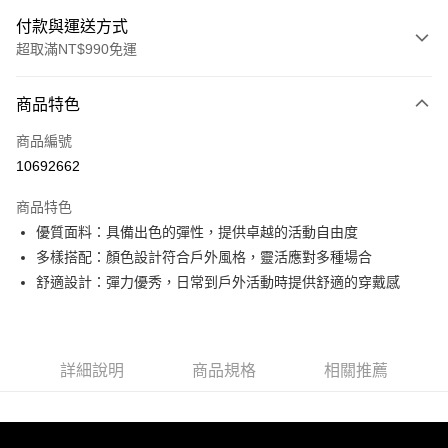
付款與運送方式
超取滿NT$990免運
付款方式
商品特色
信用卡一次付款
商品編號
超商取貨付款
10692662
LINE Pay
商品特色
Apple Pay
優質面料：具備出色的彈性，提供卓越的活動自由度
多樣搭配：顏色設計符合戶外風格，靈活應對多種場合
運送方式
舒適設計：彈力優秀，日常到戶外活動時提供舒適的穿戴感
全家取貨付款<未取貨列黑名單/不支援離島取退>
每筆NT$60，滿NT$990(含以上)免運費
詳細說明
商品規格
相關推薦
全家取貨<未取貨列黑名單/不支援離島取退>
每筆NT$60，滿NT$990(含以上)免運費
7-11取貨付款<未取貨列黑名單/不支援離島取退>