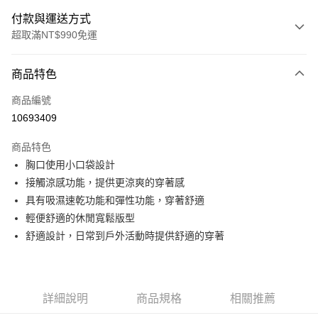
付款與運送方式
超取滿NT$990免運
付款方式
商品特色
信用卡一次付款
商品編號
超商取貨付款
10693409
LINE Pay
商品特色
Apple Pay
胸口使用小口袋設計
接觸涼感功能，提供更涼爽的穿著感
運送方式
具有吸濕速乾功能和彈性功能，穿著舒適
輕便舒適的休閒寬鬆版型
全家取貨付款<未取貨列黑名單/不支援離島取退>
舒適設計，日常到戶外活動時提供舒適的穿著
每筆NT$60，滿NT$990(含以上)免運費
全家取貨<未取貨列黑名單/不支援離島取退>
每筆NT$60，滿NT$990(含以上)免運費
詳細說明
商品規格
相關推薦
7-11取貨付款<未取貨列黑名單/不支援離島取退>