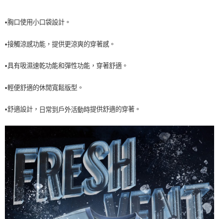
每筆NT$60，滿NT$990(含以上)免運費
•胸口使用小口袋設計。
7-11取貨<未取貨列黑名單/不支援離島取退>
每筆NT$60，滿NT$990(含以上)免運費
•接觸涼感功能，提供更涼爽的穿著感。
宅配
•具有吸濕速乾功能和彈性功能，穿著舒適。
每筆NT$80，滿NT$990(含以上)免運費
•輕便舒適的休閒寬鬆版型。
提供舒適的穿著。
•舒適設計
，
日常到戶外活動時