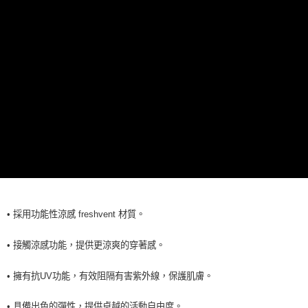
7-11取貨<未取貨列黑名單/不支援離島取退>
每筆NT$60，滿NT$990(含以上)免運費
宅配
每筆NT$80，滿NT$990(含以上)免運費
• 採用功能性涼感 freshvent 材質。
• 接觸涼感功能，提供更涼爽的穿著感。
• 擁有抗UV功能，有效阻隔有害紫外線，保護肌膚。
• 具備出色的彈性，提供卓越的活動自由度。