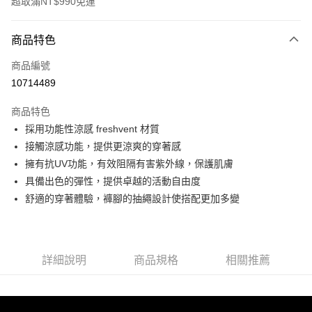
超取滿NT$990免運
付款方式
商品特色
信用卡一次付款
商品編號
超商取貨付款
10714489
LINE Pay
商品特色
Apple Pay
採用功能性涼感 freshvent 材質
接觸涼感功能，提供更涼爽的穿著感
運送方式
擁有抗UV功能，有效阻隔有害紫外線，保護肌膚
具備出色的彈性，提供卓越的活動自由度
全家取貨付款<未取貨列黑名單/不支援離島取退>
舒適的穿著體驗，褲腳的抽繩設計使搭配更加多變
每筆NT$60，滿NT$990(含以上)免運費
全家取貨<未取貨列黑名單/不支援離島取退>
每筆NT$60，滿NT$990(含以上)免運費
詳細說明
商品規格
相關推薦
7-11取貨付款<未取貨列黑名單/不支援離島取退>
每筆NT$60，滿NT$990(含以上)免運費