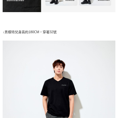
↓男模特兒身高約180CM，穿著32號