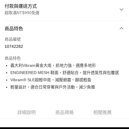
付款與運送方式
超取滿NT$990免運
付款方式
商品特色
信用卡一次付款
商品編號
超商取貨付款
10742282
LINE Pay
商品特色
Apple Pay
義大利Vibram黃金大底，抓地力強、適應多地形
ENGINEERED MESH 鞋面，舒適貼合，提升透氣性與包覆感
運送方式
Vibram® SLE超輕中底，減壓避震、腳感輕盈
輕量設計，適合日常穿著與戶外活動，減少負擔
全家取貨付款<未取貨列黑名單/不支援離島取退>
每筆NT$60，滿NT$990(含以上)免運費
全家取貨<未取貨列黑名單/不支援離島取退>
詳細說明
商品規格
相關推薦
每筆NT$60，滿NT$990(含以上)免運費
7-11取貨付款<未取貨列黑名單/不支援離島取退>