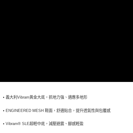
每筆NT$60，滿NT$990(含以上)免運費
7-11取貨<未取貨列黑名單/不支援離島取退>
每筆NT$60，滿NT$990(含以上)免運費
宅配
每筆NT$80，滿NT$990(含以上)免運費
•
義大利Vibram黃金大底，抓地力強、適應多地形
•
ENGINEERED MESH 鞋面，舒適貼合，提升透氣性與包覆感
•
Vibram® SLE超輕中底，減壓避震、腳感輕盈