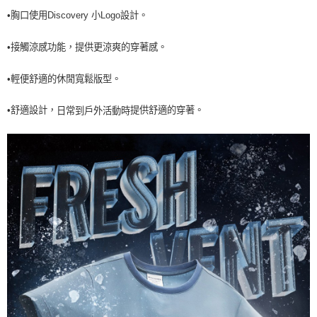
每筆NT$60，滿NT$990(含以上)免運費
•胸口使用Discovery 小Logo設計。
7-11取貨<未取貨列黑名單/不支援離島取退>
•接觸涼感功能，提供更涼爽的穿著感。
每筆NT$60，滿NT$990(含以上)免運費
•輕便舒適的休閒寬鬆版型。
宅配
每筆NT$80，滿NT$990(含以上)免運費
提供舒適的穿著。
•舒適設計
，
日常到戶外活動時