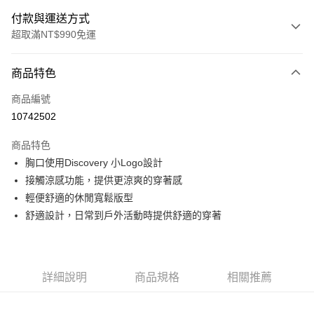
付款與運送方式
超取滿NT$990免運
付款方式
商品特色
信用卡一次付款
商品編號
超商取貨付款
10742502
LINE Pay
商品特色
Apple Pay
胸口使用Discovery 小Logo設計
接觸涼感功能，提供更涼爽的穿著感
運送方式
輕便舒適的休閒寬鬆版型
舒適設計，日常到戶外活動時提供舒適的穿著
全家取貨付款<未取貨列黑名單/不支援離島取退>
每筆NT$60，滿NT$990(含以上)免運費
全家取貨<未取貨列黑名單/不支援離島取退>
詳細說明
商品規格
相關推薦
每筆NT$60，滿NT$990(含以上)免運費
7-11取貨付款<未取貨列黑名單/不支援離島取退>