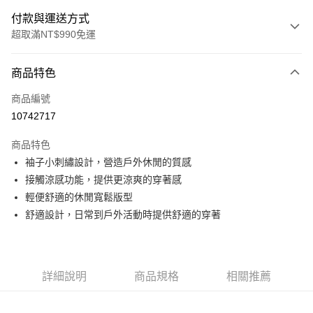
付款與運送方式
超取滿NT$990免運
付款方式
商品特色
信用卡一次付款
商品編號
超商取貨付款
10742717
LINE Pay
商品特色
Apple Pay
袖子小刺繡設計，營造戶外休閒的質感
接觸涼感功能，提供更涼爽的穿著感
運送方式
輕便舒適的休閒寬鬆版型
舒適設計，日常到戶外活動時提供舒適的穿著
全家取貨付款<未取貨列黑名單/不支援離島取退>
每筆NT$60，滿NT$990(含以上)免運費
全家取貨<未取貨列黑名單/不支援離島取退>
詳細說明
商品規格
相關推薦
每筆NT$60，滿NT$990(含以上)免運費
7-11取貨付款<未取貨列黑名單/不支援離島取退>