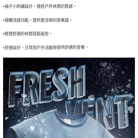
每筆NT$60，滿NT$990(含以上)免運費
•袖子小刺繡設計，營造戶外休閒的質感。
7-11取貨<未取貨列黑名單/不支援離島取退>
•接觸涼感功能，提供更涼爽的穿著感。
每筆NT$60，滿NT$990(含以上)免運費
•輕便舒適的休閒寬鬆版型。
宅配
每筆NT$80，滿NT$990(含以上)免運費
提供舒適的穿著。
•舒適設計
，
日常到戶外活動時