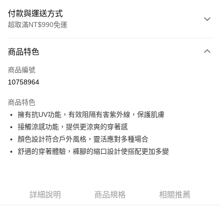
付款與運送方式
超取滿NT$990免運
付款方式
商品特色
信用卡一次付款
商品編號
超商取貨付款
10758964
LINE Pay
商品特色
Apple Pay
擁有抗UV功能，有效阻隔有害紫外線，保護肌膚
接觸涼感功能，提供更涼爽的穿著感
運送方式
顏色設計符合戶外風格，靈活應對多種場合
舒適的穿著體驗，褲腳的縮口設計使搭配更加多變
全家取貨付款<未取貨列黑名單/不支援離島取退>
每筆NT$60，滿NT$990(含以上)免運費
全家取貨<未取貨列黑名單/不支援離島取退>
詳細說明
商品規格
相關推薦
每筆NT$60，滿NT$990(含以上)免運費
7-11取貨付款<未取貨列黑名單/不支援離島取退>