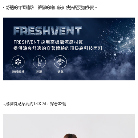
• 舒適的穿著體驗，褲腳的縮口設計使搭配更加多變。
↓男模特兒身高約180CM，穿著32號