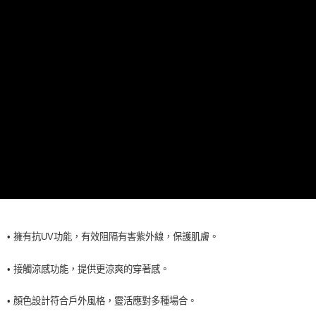
每筆NT$60，滿NT$990(含以上)免運費
7-11取貨<未取貨列黑名單/不支援離島取退>
每筆NT$60，滿NT$990(含以上)免運費
宅配
每筆NT$80，滿NT$990(含以上)免運費
• 擁有抗UV功能，有效阻隔有害紫外線，保護肌膚。
• 接觸涼感功能，提供更涼爽的穿著感。
• 顏色設計符合戶外風格，靈活應對多種場合。