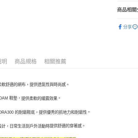
全家取貨付
商品相關分
每筆NT$6
全部商品
分享
全家取貨<
人氣商品
每筆NT$6
▎ 鞋款
7-11取
主題推薦
每筆NT$6
說明
商品規格
相關推薦
▎ 鞋款
7-11取
每筆NT$6
柔軟舒適的網布，提供透氣性與時尚感。
宅配
每筆NT$8
FOAM 鞋墊，
。
提供柔軟的緩震效果
。
DRA300 的耐磨鞋底，提供優秀的抓地力和耐磨性
。
提供舒適的穿著感
日常生活到戶外活動時
設計
，