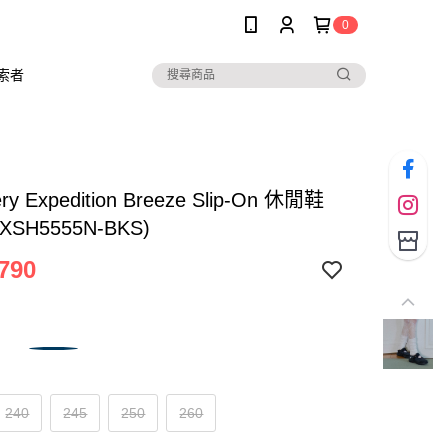
0
索者
ery Expedition Breeze Slip-On 休閒鞋
XSH5555N-BKS)
790
240
245
250
260