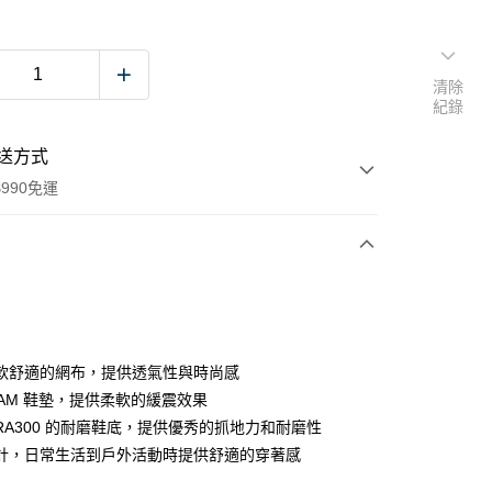
清除
紀錄
送方式
990免運
次付款
付款
軟舒適的網布，提供透氣性與時尚感
OAM 鞋墊，提供柔軟的緩震效果
DRA300 的耐磨鞋底，提供優秀的抓地力和耐磨性
計，日常生活到戶外活動時提供舒適的穿著感