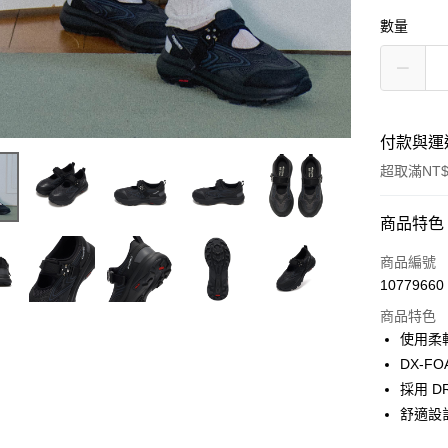
數量
付款與運
超取滿NT$
付款方式
商品特色
信用卡一
商品編號
10779660
超商取貨
商品特色
LINE Pay
使用柔
DX-F
Apple Pay
採用 
舒適設
運送方式