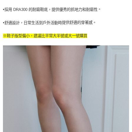
每筆NT$60，滿NT$990(含以上)免運費
。
•
採用 DRA300 的耐磨鞋底，提供優秀的抓地力和耐磨性
宅配
每筆NT$80，滿NT$990(含以上)免運費
。
提供舒適的穿著感
•
日常生活到戶外活動時
舒適設計
，
※鞋子版型偏小，建議比平常大半號或大一號購買