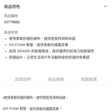
付款方式
商品特色
信用卡一次付款
商品編號
超商取貨付款
10779681
LINE Pay
商品特色
Apple Pay
使用柔軟舒適的網布，提供透氣性與時尚感
DX-FOAM 鞋墊，提供柔軟的緩震效果
運送方式
採用 DRA300 的耐磨鞋底，提供優秀的抓地力和耐磨性
舒適設計，日常生活到戶外活動時提供舒適的穿著感
全家取貨付款<未取貨列黑名單/不支援離島取退>
每筆NT$60，滿NT$990(含以上)免運費
全家取貨<未取貨列黑名單/不支援離島取退>
詳細說明
商品規格
相關推薦
每筆NT$60，滿NT$990(含以上)免運費
7-11取貨付款<未取貨列黑名單/不支援離島取退>
每筆NT$60，滿NT$990(含以上)免運費
•使用柔軟舒適的網布，提供透氣性與時尚感。
7-11取貨<未取貨列黑名單/不支援離島取退>
•DX-FOAM 鞋墊，
。
提供柔軟的緩震效果