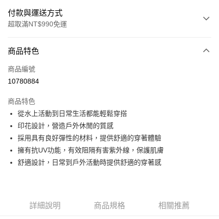
付款與運送方式
超取滿NT$990免運
付款方式
商品特色
信用卡一次付款
商品編號
超商取貨付款
10780884
LINE Pay
商品特色
Apple Pay
從水上活動到日常生活都能輕鬆穿搭
印花設計，營造戶外休閒的質感
運送方式
採用具有良好彈性的材料，提供舒適的穿著體驗
擁有抗UV功能，有效阻隔有害紫外線，保護肌膚
全家取貨付款<未取貨列黑名單/不支援離島取退>
舒適設計，日常到戶外活動時提供舒適的穿著感
每筆NT$60，滿NT$990(含以上)免運費
全家取貨<未取貨列黑名單/不支援離島取退>
每筆NT$60，滿NT$990(含以上)免運費
詳細說明
商品規格
相關推薦
7-11取貨付款<未取貨列黑名單/不支援離島取退>