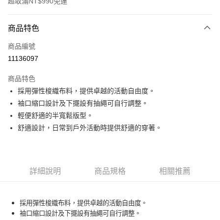
超取滿NT$990免運
付款方式
商品特色
信用卡一次付款
商品編號
超商取貨付款
11136097
LINE Pay
商品特色
Apple Pay
採用彈性梭織布料，提供卓越的活動自由度。
袖口縮口設計及下擺設有抽繩可自行調整。
運送方式
輕便舒適的半寬鬆版型。
舒適設計，日常到戶外活動時提供舒適的穿著。
全家取貨付款<未取貨列黑名單/不支援離島取退>
每筆NT$60，滿NT$990(含以上)免運費
全家取貨<未取貨列黑名單/不支援離島取退>
詳細說明
商品規格
相關推薦
每筆NT$60，滿NT$990(含以上)免運費
7-11取貨付款<未取貨列黑名單/不支援離島取退>
採用彈性梭織布料，提供卓越的活動自由度。
每筆NT$60，滿NT$990(含以上)免運費
袖口縮口設計及下擺設有抽繩可自行調整。