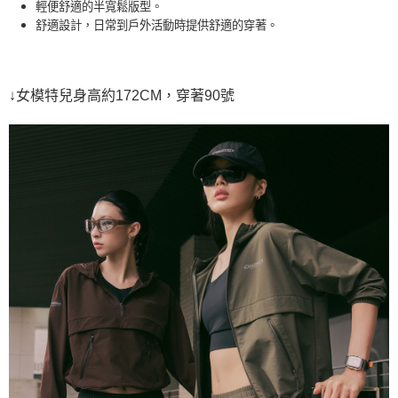
7-11取貨<未取貨列黑名單/不支援離島取退>
輕便舒適的半寬鬆版型。
舒適設計，日常到戶外活動時提供舒適的穿著。
每筆NT$60，滿NT$990(含以上)免運費
宅配
每筆NT$80，滿NT$990(含以上)免運費
↓女模特兒身高約172CM，穿著90號