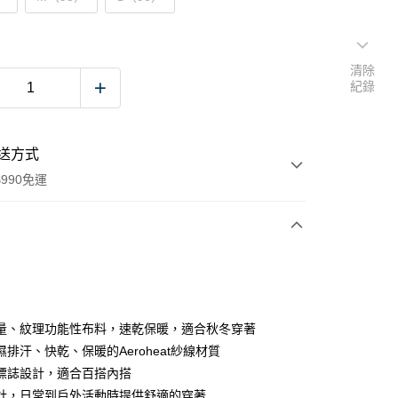
清除
紀錄
送方式
990免運
次付款
付款
量、紋理功能性布料，速乾保暖，適合秋冬穿著
排汗、快乾、保暖的Aeroheat紗線材質
標誌設計，適合百搭內搭
計，日常到戶外活動時提供舒適的穿著