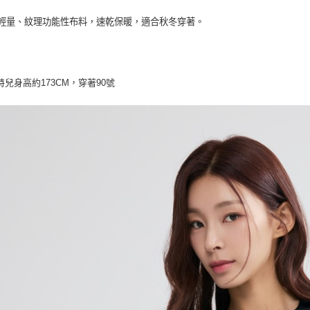
用輕量、紋理功能性布料
，速乾保暖，適合秋冬穿著
。
特兒身高約173CM，穿著90號