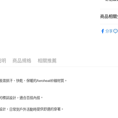
運送方式
全家取貨付
商品相關分
每筆NT$6
全部商品
分享
全家取貨<
人氣商品
每筆NT$6
▎ 女裝
7-11取
▎ 女裝
每筆NT$6
說明
商品規格
相關推薦
26SS MOV
7-11取
每筆NT$6
吸濕排汗、快乾、保暖的Aeroheat紗線材質
。
宅配
每筆NT$8
。
的標誌設計，適合百搭內搭
提供舒適的穿著。
適設計
，
日常到戶外活動時