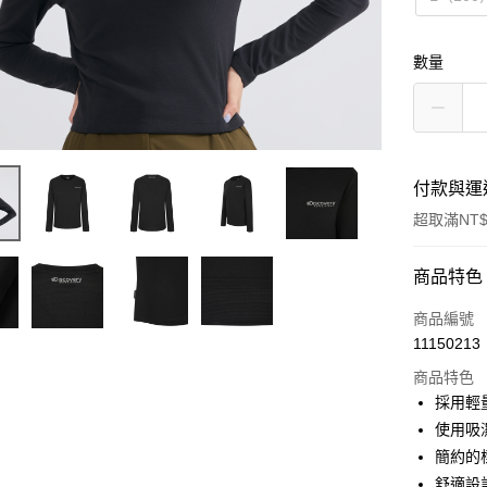
數量
付款與運
超取滿NT$
付款方式
商品特色
信用卡一
商品編號
11150213
超商取貨
商品特色
LINE Pay
採用輕
使用吸濕
Apple Pay
簡約的
舒適設