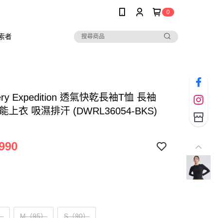
0
索者
very Expedition 透氣快乾長袖T恤 長袖
能上衣 吸濕排汗 (DWRL36054-BKS)
990
）
M（95）
S（90）