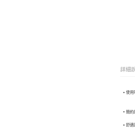
詳細
•
使用
•
簡約
• 舒