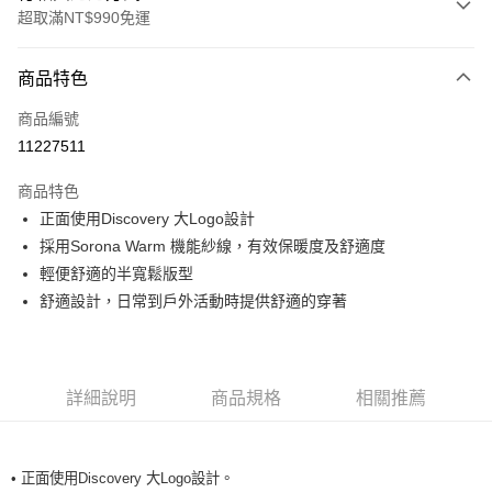
超取滿NT$990免運
付款方式
商品特色
信用卡一次付款
商品編號
超商取貨付款
11227511
LINE Pay
商品特色
Apple Pay
正面使用Discovery 大Logo設計
採用Sorona Warm 機能紗線，有效保暖度及舒適度
運送方式
輕便舒適的半寬鬆版型
舒適設計，日常到戶外活動時提供舒適的穿著
全家取貨付款<未取貨列黑名單/不支援離島取退>
每筆NT$60，滿NT$990(含以上)免運費
全家取貨<未取貨列黑名單/不支援離島取退>
詳細說明
商品規格
相關推薦
每筆NT$60，滿NT$990(含以上)免運費
7-11取貨付款<未取貨列黑名單/不支援離島取退>
每筆NT$60，滿NT$990(含以上)免運費
• 正面使用Discovery 大Logo設計。