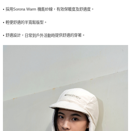
7-11取貨<未取貨列黑名單/不支援離島取退>
• 採用Sorona Warm 機能紗線，有效保暖度及舒適度。
每筆NT$60，滿NT$990(含以上)免運費
• 輕便舒適的半寬鬆版型。
宅配
每筆NT$80，滿NT$990(含以上)免運費
提供舒適的穿著。
• 舒適設計
，
日常到戶外活動時