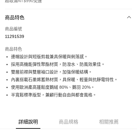
超取滿NT$990免運
付款方式
商品特色
信用卡一次付款
商品編號
超商取貨付款
11291539
LINE Pay
商品特色
Apple Pay
連帽設計與短版剪裁兼具保暖與俐落感。
採用高機能彈性聚酯材質，防潑水、防風效果佳。
運送方式
雙層前襟與雙層袖口設計，加強保暖結構。
內裏搭載石墨烯蓄熱材質，具保暖、輕量與抗靜電特性。
全家取貨付款<未取貨列黑名單/不支援離島取退>
使用歐洲產高蓬鬆度鵝絨 80%、鵝羽 20%。
每筆NT$60，滿NT$990(含以上)免運費
半寬鬆標準版型，兼顧行動自由與都會風格。
全家取貨<未取貨列黑名單/不支援離島取退>
每筆NT$60，滿NT$990(含以上)免運費
7-11取貨付款<未取貨列黑名單/不支援離島取退>
詳細說明
商品規格
相關推薦
每筆NT$60，滿NT$990(含以上)免運費