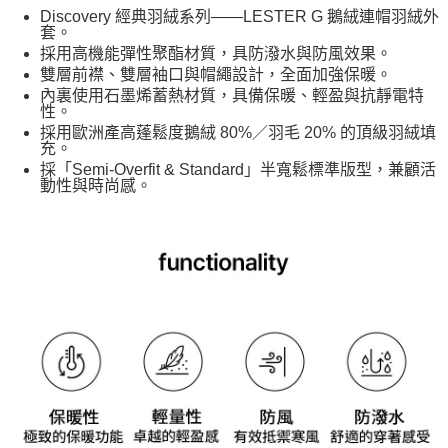
7-11取貨<未取貨列黑名單/不支援離島取退>
Discovery 經典羽絨系列——LESTER G 鵝絨連帽羽絨外
套。
每筆NT$60，滿NT$990(含以上)免運費
採用高機能彈性聚酯材質，具防潑水與防風效果。
宅配
雙層前襟、雙層袖口與帽繩設計，全面加強保暖。
內裏使用石墨烯蓄熱材質，具備保暖、輕盈與抗靜電特
每筆NT$80，滿NT$990(含以上)免運費
性。
採用歐洲產高蓬鬆度鵝絨 80%／羽毛 20% 的頂級羽絨填
充。
採「Semi-Overfit & Standard」半寬鬆標準版型，兼顧活
動性與時尚感。