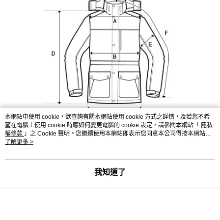
本網站中使用 cookie，欲查詢有關本網站使用 cookie 方式之詳情，及若您不希
望在電腦上使用 cookie 時應如何變更電腦的 cookie 設定，請參閱本網站「
隱私
權條款
」之 Cookie 聲明。您繼續使用本網站即表示您同意本公司得按本網站使
用條款之 Cookie 聲明使用 cookie。
了解更多 >
項目
95
100
105
110
我知道了
肩寬 (A)
49
51
53
55
胸圍 (B)
121
126
131
136
下襬圍 (C)
119
124
129
134