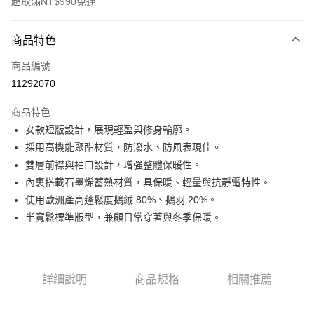
超取滿NT$990免運
付款方式
商品特色
信用卡一次付款
商品編號
超商取貨付款
11292070
LINE Pay
商品特色
Apple Pay
女款短版設計，展現輕盈與修身輪廓。
採用高機能聚酯材質，防潑水、防風表現佳。
運送方式
雙層前襟與袖口設計，增強整體保暖性。
內裏搭載石墨烯蓄熱材質，具保暖、輕量與抗靜電特性。
全家取貨付款<未取貨列黑名單/不支援離島取退>
使用歐洲產高蓬鬆度鵝絨 80%、鵝羽 20%。
每筆NT$60，滿NT$990(含以上)免運費
半寬鬆標準版型，兼顧日常穿著與冬季保暖。
全家取貨<未取貨列黑名單/不支援離島取退>
每筆NT$60，滿NT$990(含以上)免運費
7-11取貨付款<未取貨列黑名單/不支援離島取退>
詳細說明
商品規格
相關推薦
每筆NT$60，滿NT$990(含以上)免運費