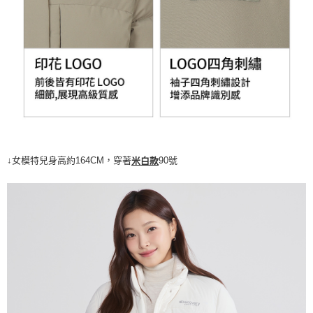
↓女模特兒身高約164CM，穿著
90號
米白款