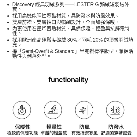
7-11取貨<未取貨列黑名單/不支援離島取退>
Discovery 經典羽絨系列——LESTER G 鵝絨短羽絨外
套。
每筆NT$60，滿NT$990(含以上)免運費
採用高機能彈性聚酯材質，具防潑水與防風效果。
宅配
雙層前襟、雙層袖口與帽繩設計，全面加強保暖。
內裏使用石墨烯蓄熱材質，具備保暖、輕盈與抗靜電特
每筆NT$80，滿NT$990(含以上)免運費
性。
採用歐洲產高蓬鬆度鵝絨 80%／羽毛 20% 的頂級羽絨填
充。
採「Semi-Overfit & Standard」半寬鬆標準版型，兼顧活
動性與俐落外型。