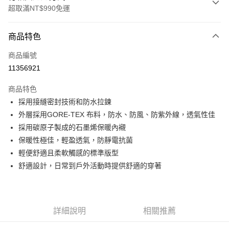
超取滿NT$990免運
付款方式
商品特色
信用卡一次付款
商品編號
超商取貨付款
11356921
LINE Pay
商品特色
Apple Pay
採用接縫密封技術和防水拉鍊
外層採用GORE-TEX 布料，防水、防風、防紫外線，透氣性佳
運送方式
採用碳原子製成的石墨烯保暖內襯
保暖性極佳，輕盈透氣，防靜電抗菌
全家取貨付款<未取貨列黑名單/不支援離島取退>
輕便舒適且柔軟觸感的標準版型
每筆NT$60，滿NT$990(含以上)免運費
舒適設計，日常到戶外活動時提供舒適的穿著
全家取貨<未取貨列黑名單/不支援離島取退>
每筆NT$60，滿NT$990(含以上)免運費
7-11取貨付款<未取貨列黑名單/不支援離島取退>
詳細說明
相關推薦
每筆NT$60，滿NT$990(含以上)免運費