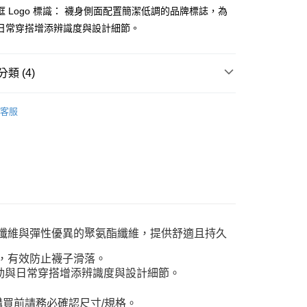
框 Logo 標識： 襪身側面配置簡潔低調的品牌標誌，為
款<未取貨列黑名單/不支援離島取退>
日常穿搭增添辨識度與設計細節。
0，滿NT$990(含以上)免運費
未取貨列黑名單/不支援離島取退>
類 (4)
0，滿NT$990(含以上)免運費
配件
貨付款<未取貨列黑名單/不支援離島取退>
客服
推薦
0，滿NT$990(含以上)免運費
高筒襪
貨<未取貨列黑名單/不支援離島取退>
0，滿NT$990(含以上)免運費
E WELL STAY ACTIVE
26SS 春夏商品
0，滿NT$990(含以上)免運費
酯纖維與彈性優異的聚氨酯纖維，提供舒適且持久
，有效防止襪子滑落。
運動與日常穿搭增添辨識度與設計細節。
購買前請務必確認尺寸/規格。