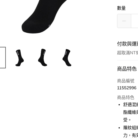
數量
付款與運
超取滿NT$
付款方式
商品特色
信用卡一
商品編號
11552996
超商取貨
商品特色
LINE Pay
舒適混
酯纖維
Apple Pay
受。
羅紋組
運送方式
力，有