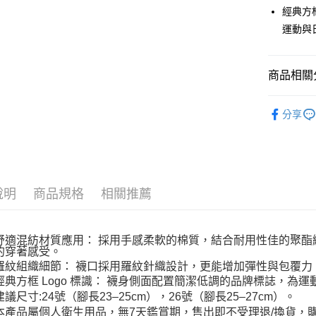
經典方
全家取貨付
運動與
每筆NT$6
全家取貨<
商品相關分
每筆NT$6
全部商品
7-11取
分享
人氣商品
每筆NT$6
▎ 襪款
7-11取
每筆NT$6
26SS MOV
說明
商品規格
相關推薦
宅配
每筆NT$8
舒適混紡材質應用： 採用手感柔軟的棉質，結合耐用性佳的聚
的穿著感受。
羅紋組織細節： 襪口採用羅紋針織設計，更能增加彈性與包覆力
經典方框 Logo 標識： 襪身側面配置簡潔低調的品牌標誌，為
建議尺寸:24號（腳長23–25cm），26號（腳長25–27cm）。
本產品屬個人衛生用品，無7天鑑賞期，售出即不受理退/換貨，