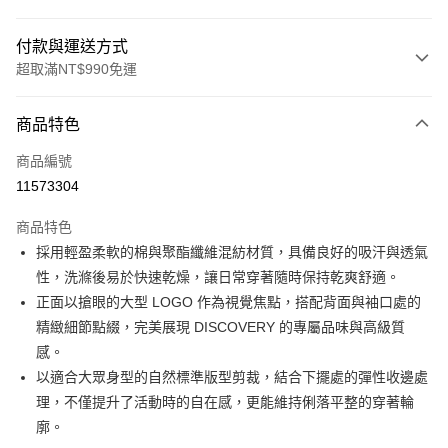
付款與運送方式
超取滿NT$990免運
付款方式
商品特色
信用卡一次付款
商品編號
超商取貨付款
11573304
LINE Pay
商品特色
Apple Pay
採用輕盈柔軟的棉與聚酯纖維混紡材質，具備良好的吸汗與透氣
性，洗滌後易於快速乾燥，讓日常穿著隨時保持乾爽舒適。
運送方式
正面以搶眼的大型 LOGO 作為視覺焦點，搭配背面與袖口處的
精緻細節點綴，完美展現 DISCOVERY 的專屬品味與高級質
全家取貨付款<未取貨列黑名單/不支援離島取退>
感。
每筆NT$60，滿NT$990(含以上)免運費
以適合大眾身型的自然標準版型剪裁，結合下擺處的彈性收邊處
全家取貨<未取貨列黑名單/不支援離島取退>
理，不僅提升了活動時的自在感，更能維持俐落平整的穿著輪
每筆NT$60，滿NT$990(含以上)免運費
廓。