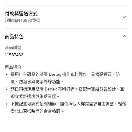
付款與運送方式
超取滿NT$990免運
付款方式
商品特色
信用卡一次付款
商品編號
超商取貨付款
11587433
LINE Pay
商品特色
Apple Pay
採用自主研發的雙層 Bertex 機能布料製作，具備高透氣、防
風、防潑水與防紫外線功能。
運送方式
領口同樣運用雙層 Bertex 布料打造，搭配半寬鬆剪裁設計，兼
顧穿著舒適度與俐落質感。
全家取貨付款<未取貨列黑名單/不支援離島取退>
下擺配置可調式抽繩細節，能依照個人穿搭需求自由調整，輕鬆
每筆NT$60，滿NT$990(含以上)免運費
變化出百搭時尚的合身輪廓。
全家取貨<未取貨列黑名單/不支援離島取退>
每筆NT$60，滿NT$990(含以上)免運費