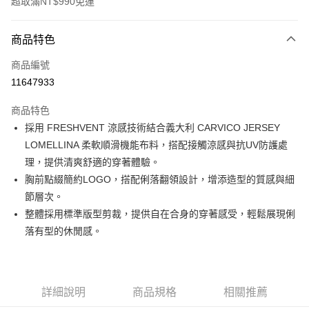
超取滿NT$990免運
付款方式
商品特色
信用卡一次付款
商品編號
超商取貨付款
11647933
LINE Pay
商品特色
Apple Pay
採用 FRESHVENT 涼感技術結合義大利 CARVICO JERSEY
LOMELLINA 柔軟順滑機能布料，搭配接觸涼感與抗UV防護處
運送方式
理，提供清爽舒適的穿著體驗。
胸前點綴簡約LOGO，搭配俐落翻領設計，增添造型的質感與細
全家取貨付款<未取貨列黑名單/不支援離島取退>
節層次。
每筆NT$60，滿NT$990(含以上)免運費
整體採用標準版型剪裁，提供自在合身的穿著感受，輕鬆展現俐
全家取貨<未取貨列黑名單/不支援離島取退>
落有型的休閒感。
每筆NT$60，滿NT$990(含以上)免運費
7-11取貨付款<未取貨列黑名單/不支援離島取退>
每筆NT$60，滿NT$990(含以上)免運費
詳細說明
商品規格
相關推薦