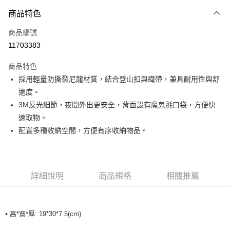
付款方式
商品特色
信用卡一次付款
商品編號
超商取貨付款
11703383
LINE Pay
商品特色
Apple Pay
採用輕量防撕裂尼龍材質，結合登山扣與織帶，兼具耐用性與舒
適度。
運送方式
3M反光細節，夜間外出更安全，背面設有魔鬼氈口袋，方便快
速取物。
全家取貨付款<未取貨列黑名單/不支援離島取退>
配置多種收納空間，方便有序收納物品。
每筆NT$60，滿NT$990(含以上)免運費
全家取貨<未取貨列黑名單/不支援離島取退>
每筆NT$60，滿NT$990(含以上)免運費
詳細說明
商品規格
相關推薦
7-11取貨付款<未取貨列黑名單/不支援離島取退>
每筆NT$60，滿NT$990(含以上)免運費
•
高*寬*厚: 19*30*7.5(cm)
7-11取貨<未取貨列黑名單/不支援離島取退>