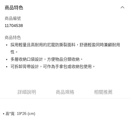
付款方式
商品特色
信用卡一次付款
商品編號
超商取貨付款
11704538
LINE Pay
商品特色
Apple Pay
採用輕量且高耐用的尼龍防撕裂面料，舒適輕盈同時兼顧耐用
性。
運送方式
多層收納口袋設計，方便物品分類收納。
可拆卸背帶設計，可作為手拿包或收納包使用。
全家取貨付款<未取貨列黑名單/不支援離島取退>
每筆NT$60，滿NT$990(含以上)免運費
全家取貨<未取貨列黑名單/不支援離島取退>
詳細說明
商品規格
相關推薦
每筆NT$60，滿NT$990(含以上)免運費
7-11取貨付款<未取貨列黑名單/不支援離島取退>
每筆NT$60，滿NT$990(含以上)免運費
•
高*寬: 19*26 (cm)
7-11取貨<未取貨列黑名單/不支援離島取退>