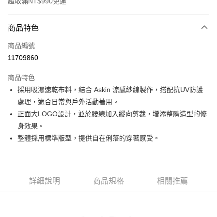
超取滿NT$990免運
付款方式
商品特色
信用卡一次付款
商品編號
超商取貨付款
11709860
LINE Pay
商品特色
Apple Pay
採用吸濕速乾布料，結合 Askin 涼感紗線製作，搭配抗UV防護
處理，適合日常與戶外活動著用。
運送方式
正面大LOGO設計，並於腰線加入縱向剪裁，增添整體造型的修
身效果。
全家取貨付款<未取貨列黑名單/不支援離島取退>
整體採用標準版型，提供自在俐落的穿著感受。
每筆NT$60，滿NT$990(含以上)免運費
全家取貨<未取貨列黑名單/不支援離島取退>
每筆NT$60，滿NT$990(含以上)免運費
詳細說明
商品規格
相關推薦
7-11取貨付款<未取貨列黑名單/不支援離島取退>
每筆NT$60，滿NT$990(含以上)免運費