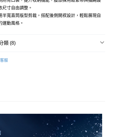
側附有口袋，提升收納機能，腰部採用鬆緊帶與抽繩設
依尺寸自由調整。
用半寬直筒版型剪裁，搭配後側開衩設計，輕鬆展現自
的運動風格。
款<未取貨列黑名單/不支援離島取退>
0，滿NT$990(含以上)免運費
類 (8)
未取貨列黑名單/不支援離島取退>
0，滿NT$990(含以上)免運費
下著
客服
貨付款<未取貨列黑名單/不支援離島取退>
推薦
0，滿NT$990(含以上)免運費
下著
貨<未取貨列黑名單/不支援離島取退>
FRESHVENT 涼感
0，滿NT$990(含以上)免運費
下著
E WELL STAY ACTIVE
26SS 春夏商品
0，滿NT$990(含以上)免運費
裙裝
26SS NEW DROP | 1件85折 2件8折