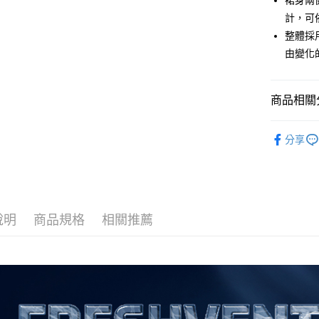
裙身兩
計，可
運送方式
整體採
由變化
全家取貨付
每筆NT$6
商品相關分
全家取貨<
每筆NT$6
全部商品
分享
7-11取
人氣商品
每筆NT$6
▎ 女裝
7-11取
機能系列
每筆NT$6
說明
商品規格
相關推薦
優惠專區
宅配
26SS MOV
每筆NT$8
▎ 女裝
優惠專區