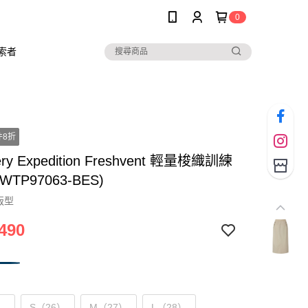
0
索者
件8折
ery Expedition Freshvent 輕量梭織訓練
WTP97063-BES)
版型
490
）
S（26）
M（27）
L（28）