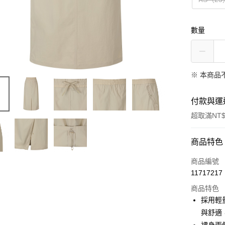
數量
※ 本商品
付款與運
超取滿NT$
付款方式
商品特色
信用卡一
商品編號
11717217
超商取貨
商品特色
LINE Pay
採用輕
與舒適
Apple Pay