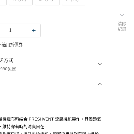
清除
紀錄
不適用折價券
送方式
990免運
次付款
付款
量梭織布料結合 FRESHVENT 涼感機能製作，具備透氣
，維持穿著時的清爽自在。