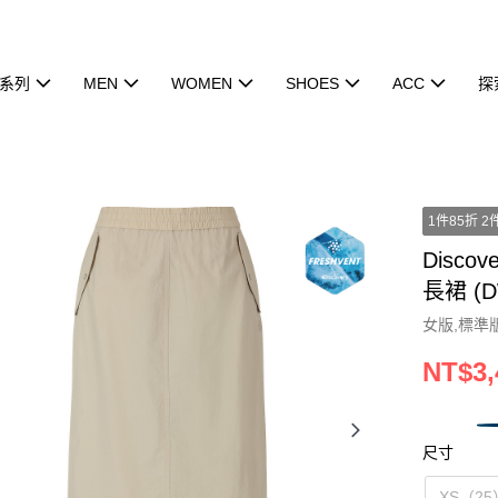
系列
MEN
WOMEN
SHOES
ACC
探
1件85折 2
Discov
長裙 (D
女版,標準
NT$3,
尺寸
XS（25