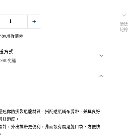
清除
紀錄
不適用折價券
送方式
990免運
次付款
付款
量迷你防撕裂尼龍材質，搭配透氣網布肩帶，兼具良好
與舒適度。
設計，外出攜帶更便利，背面設有魔鬼氈口袋，方便快
。