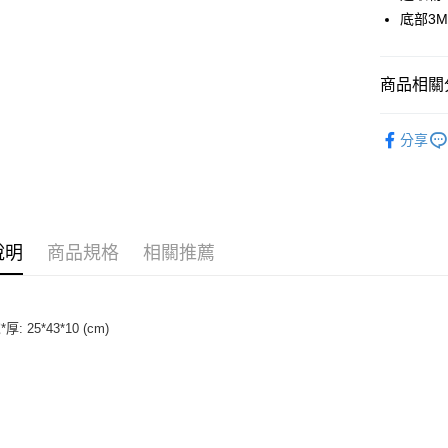
運送方式
底部3
全家取貨付
每筆NT$6
商品相關分
全家取貨<
全部商品
分享
每筆NT$6
人氣商品
7-11取
▎ 包款
每筆NT$6
主題推薦
7-11取
說明
商品規格
相關推薦
優惠專區
每筆NT$6
26SS MOV
宅配
優惠專區
厚: 25*43*10 (cm)
每筆NT$8