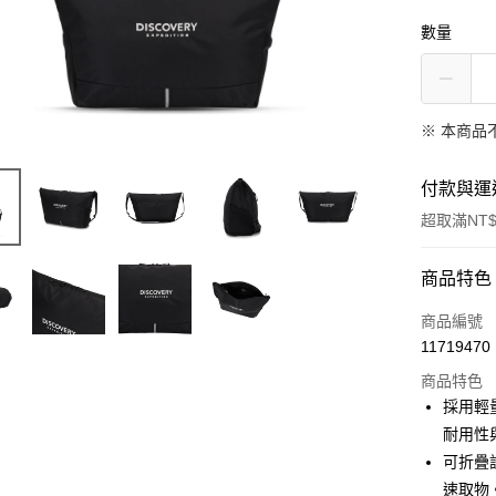
數量
※ 本商品
付款與運
超取滿NT$
付款方式
商品特色
信用卡一
商品編號
11719470
超商取貨
商品特色
LINE Pay
採用輕
耐用性
Apple Pay
可折疊
速取物