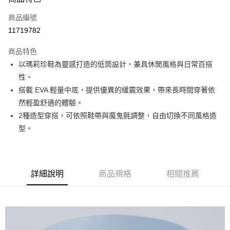
信用卡一次付款
商品編號
超商取貨付款
11719782
LINE Pay
商品特色
Apple Pay
以瑪莉珍鞋為靈感打造的低筒設計，兼具休閒風格與日常百搭
性。
運送方式
搭載 EVA 輕量中底，提供優異的緩震效果，帶來長時間穿著依
然輕盈舒適的體驗。
全家取貨付款<未取貨列黑名單/不支援離島取退>
2種造型穿搭，可依照鞋帶與魔鬼氈調整，自由切換不同風格造
每筆NT$60，滿NT$990(含以上)免運費
型。
全家取貨<未取貨列黑名單/不支援離島取退>
每筆NT$60，滿NT$990(含以上)免運費
7-11取貨付款<未取貨列黑名單/不支援離島取退>
詳細說明
商品規格
相關推薦
每筆NT$60，滿NT$990(含以上)免運費
7-11取貨<未取貨列黑名單/不支援離島取退>
每筆NT$60，滿NT$990(含以上)免運費