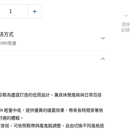
清除
紀錄
送方式
990免運
次付款
付款
珍鞋為靈感打造的低筒設計，兼具休閒風格與日常百搭
EVA 輕量中底，提供優異的緩震效果，帶來長時間穿著依
舒適的體驗。
型穿搭，可依照鞋帶與魔鬼氈調整，自由切換不同風格造
款<未取貨列黑名單/不支援離島取退>