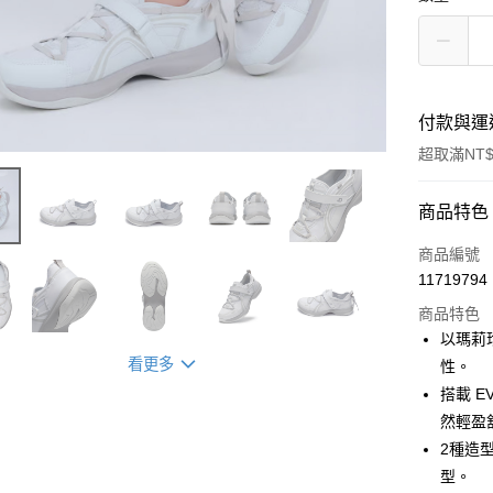
付款與運
超取滿NT$
付款方式
商品特色
信用卡一
商品編號
11719794
超商取貨
商品特色
LINE Pay
以瑪莉
看更多
性。
Apple Pay
搭載 
然輕盈
運送方式
2種造
型。
全家取貨付