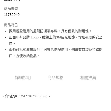
信用卡一次付款
商品編號
超商取貨付款
11732040
LINE Pay
商品特色
Apple Pay
採用輕盈耐用的尼龍防撕裂布料，具有優異的耐用性。
正面印有品牌 Logo，織帶上的3M反光細節，增強夜間的安全
運送方式
性。
兩條可拆式肩帶設計，可靈活搭配使用，側邊有口袋及拉鍊開
全家取貨付款<未取貨列黑名單/不支援離島取退>
口，方便收納物品。
每筆NT$60，滿NT$990(含以上)免運費
全家取貨<未取貨列黑名單/不支援離島取退>
每筆NT$60，滿NT$990(含以上)免運費
詳細說明
商品規格
相關推薦
7-11取貨付款<未取貨列黑名單/不支援離島取退>
每筆NT$60，滿NT$990(含以上)免運費
• 高*寬*厚：24 * 16 * 8.5(cm)。
7-11取貨<未取貨列黑名單/不支援離島取退>
每筆NT$60，滿NT$990(含以上)免運費