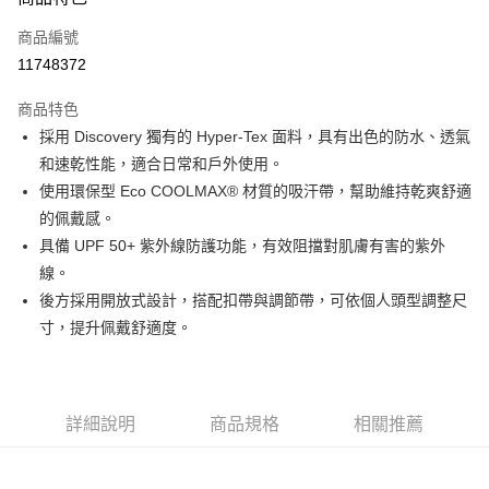
信用卡一次付款
商品編號
超商取貨付款
11748372
LINE Pay
商品特色
Apple Pay
採用 Discovery 獨有的 Hyper-Tex 面料，具有出色的防水、透氣
和速乾性能，適合日常和戶外使用。
運送方式
使用環保型 Eco COOLMAX® 材質的吸汗帶，幫助維持乾爽舒適
的佩戴感。
全家取貨付款<未取貨列黑名單/不支援離島取退>
具備 UPF 50+ 紫外線防護功能，有效阻擋對肌膚有害的紫外
每筆NT$60，滿NT$990(含以上)免運費
線。
全家取貨<未取貨列黑名單/不支援離島取退>
後方採用開放式設計，搭配扣帶與調節帶，可依個人頭型調整尺
每筆NT$60，滿NT$990(含以上)免運費
寸，提升佩戴舒適度。
7-11取貨付款<未取貨列黑名單/不支援離島取退>
每筆NT$60，滿NT$990(含以上)免運費
詳細說明
商品規格
相關推薦
7-11取貨<未取貨列黑名單/不支援離島取退>
每筆NT$60，滿NT$990(含以上)免運費