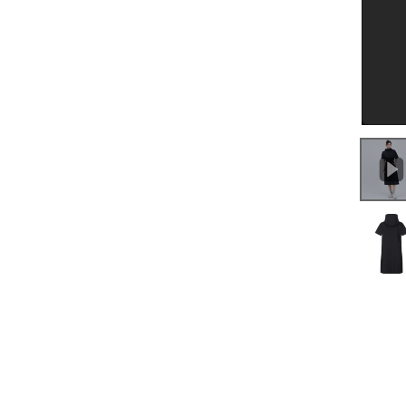
0:00
/
0:36