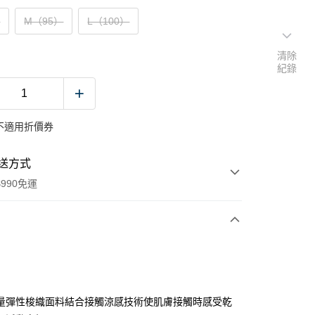
）
M（95）
L（100）
清除
紀錄
不適用折價券
送方式
990免運
次付款
付款
量彈性梭織面料結合接觸涼感技術使肌膚接觸時感受乾