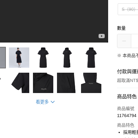
S（90
數量
※ 本商品
付款與運
超取滿NT$
Cool & Fresh #Freshvent 🧊
付款方式
商品特色
看更多
信用卡一
商品編號
11764794
超商取貨
商品特色
LINE Pay
採用輕