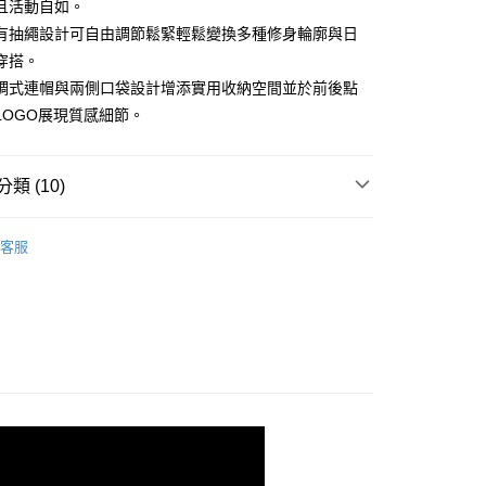
且活動自如。
有抽繩設計可自由調節鬆緊輕鬆變換多種修身輪廓與日
穿搭。
調式連帽與兩側口袋設計增添實用收納空間並於前後點
LOGO展現質感細節。
款<未取貨列黑名單/不支援離島取退>
0，滿NT$990(含以上)免運費
類 (10)
未取貨列黑名單/不支援離島取退>
0，滿NT$990(含以上)免運費
上衣
客服
貨付款<未取貨列黑名單/不支援離島取退>
推薦
0，滿NT$990(含以上)免運費
下著
貨<未取貨列黑名單/不支援離島取退>
短袖/背心
0，滿NT$990(含以上)免運費
FRESHVENT 涼感
下著
0，滿NT$990(含以上)免運費
短袖
E WELL STAY ACTIVE
26SS 春夏商品