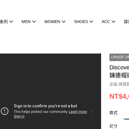
系列
MEN
WOMEN
SHOES
ACC
探
1件85折 2
Discov
鍊連帽連
女版,微寬
NT$4,
款式
尺寸