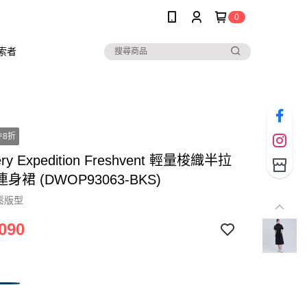
0
索者
件8折
ery Expedition Freshvent 輕量梭織半拉
身裙 (DWOP93063-BKS)
鬆版型
090