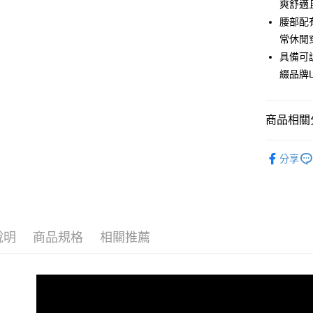
爽舒適
Apple Pay
腰部配
常休閒
運送方式
具備可
綴品牌
全家取貨付
每筆NT$6
商品相關分
全家取貨<
每筆NT$6
全部商品
分享
7-11取
人氣商品
每筆NT$6
▎ 女裝
7-11取
▎ 女裝
每筆NT$6
說明
商品規格
相關推薦
機能系列
宅配
優惠專區
每筆NT$8
優惠專區
26SS MOV