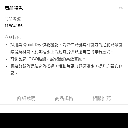
付款方式
商品特色
信用卡一次付款
商品編號
超商取貨付款
11804156
LINE Pay
商品特色
Apple Pay
採用具 Quick Dry 快乾機能、高彈性與優異回復力的尼龍與聚氨
酯混紡材質，於各種水上活動時提供舒適自在的穿著感受。
運送方式
前側品牌LOGO點綴，展現簡約高級質感。
寬鬆剪裁內建貼身內搭褲，活動時更加舒適穩定，提升穿著安心
全家取貨付款<未取貨列黑名單/不支援離島取退>
感。
每筆NT$60，滿NT$990(含以上)免運費
全家取貨<未取貨列黑名單/不支援離島取退>
每筆NT$60，滿NT$990(含以上)免運費
詳細說明
商品規格
相關推薦
7-11取貨付款<未取貨列黑名單/不支援離島取退>
每筆NT$60，滿NT$990(含以上)免運費
7-11取貨<未取貨列黑名單/不支援離島取退>