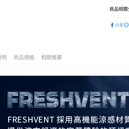
全家取貨付
商品相關分
每筆NT$6
全部商品
分享
全家取貨<
人氣商品
每筆NT$6
▎ 男裝
7-11取
▎ 女裝
每筆NT$6
說明
商品規格
相關推薦
機能系列
7-11取
主題推薦
每筆NT$6
26SS MOV
宅配
每筆NT$8