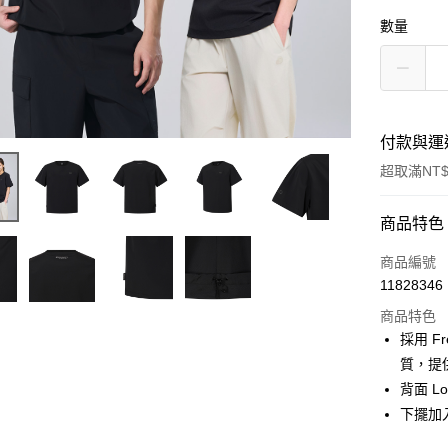
數量
付款與運
超取滿NT$
付款方式
商品特色
信用卡一
商品編號
11828346
超商取貨
商品特色
LINE Pay
採用 F
質，提
Apple Pay
背面 
下擺加
運送方式