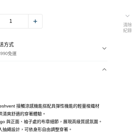
清除
紀錄
送方式
990免運
次付款
付款
reshvent 接觸涼感機能搭配具彈性機能的輕量梭織材
供清爽舒適的穿著體驗。
Logo 與正面、袖子處的布章細節，展現高級質感氛圍。
入抽繩設計，可依身形自由調整穿著。